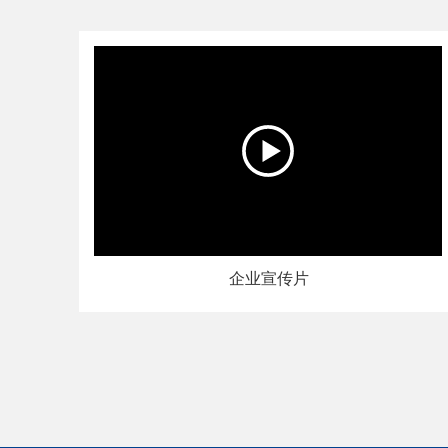
企业宣传片