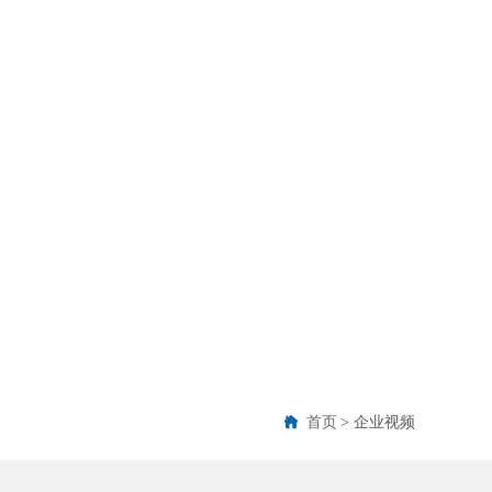
域
新闻中心
人才招聘
联系我们
EN
首页
企业视频