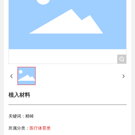
EN
+
植入材料
关键词：精铸
所属分类：
医疗体育类