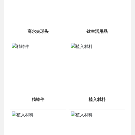
高尔夫球头
钛生活用品
精铸件
植入材料