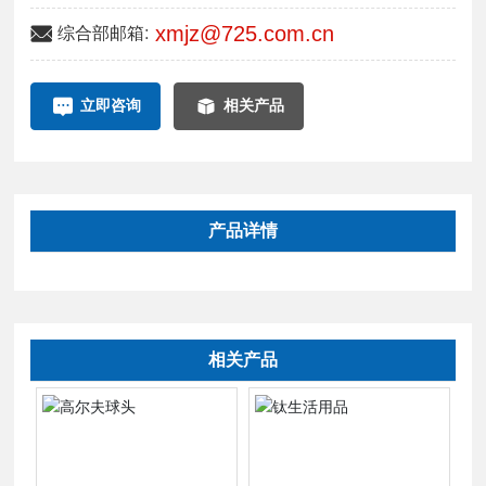
综合部邮箱:
xmjz@725.com.cn
立即咨询
相关产品
产品详情
相关产品